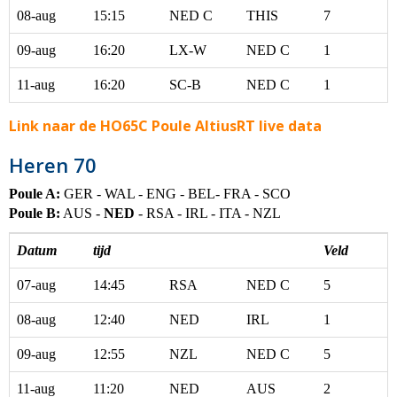
08-aug
15:15
NED C
THIS
7
09-aug
16:20
LX-W
NED C
1
11-aug
16:20
SC-B
NED C
1
Link naar de HO65C Poule AltiusRT live data
Heren 70
Poule A:
GER - WAL - ENG - BEL- FRA - SCO
Poule B:
AUS -
NED
- RSA - IRL - ITA - NZL
Datum
tijd
Veld
07-aug
14:45
RSA
NED C
5
08-aug
12:40
NED
IRL
1
09-aug
12:55
NZL
NED C
5
11-aug
11:20
NED
AUS
2