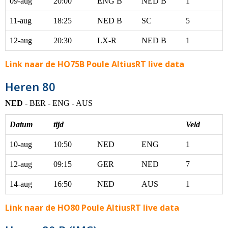
09-aug
20:00
ENG B
NED B
1
11-aug
18:25
NED B
SC
5
12-aug
20:30
LX-R
NED B
1
Link naar de HO75B Poule AltiusRT live data
Heren 80
NED
- BER - ENG - AUS
Datum
tijd
Veld
10-aug
10:50
NED
ENG
1
12-aug
09:15
GER
NED
7
14-aug
16:50
NED
AUS
1
Link naar de HO80 Poule AltiusRT live data