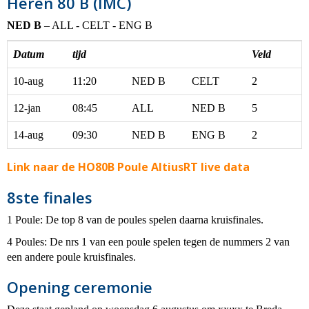
Heren 80 B (IMC)
NED
B
– ALL - CELT - ENG B
Datum
tijd
Veld
10-aug
11:20
NED B
CELT
2
12-jan
08:45
ALL
NED B
5
14-aug
09:30
NED B
ENG B
2
Link naar de HO80B Poule AltiusRT live data
8ste finales
1 Poule: De top 8 van de poules spelen daarna kruisfinales.
4 Poules: De nrs 1 van een poule spelen tegen de nummers 2 van
een andere poule kruisfinales.
Opening ceremonie