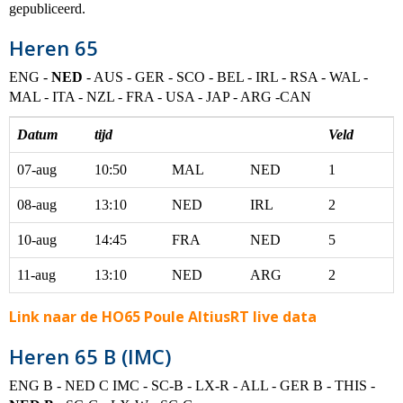
gepubliceerd.
Heren 65
ENG -
NED
- AUS - GER - SCO - BEL - IRL - RSA - WAL -
MAL - ITA - NZL - FRA - USA - JAP - ARG -CAN
Datum
tijd
Veld
07-aug
10:50
MAL
NED
1
08-aug
13:10
NED
IRL
2
10-aug
14:45
FRA
NED
5
11-aug
13:10
NED
ARG
2
Link naar de HO65 Poule AltiusRT live data
Heren 65 B (IMC)
ENG B - NED C IMC - SC-B - LX-R - ALL - GER B - THIS -