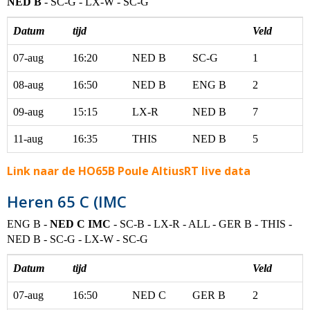
NED B
- SC-G - LX-W - SC-G
Datum
tijd
Veld
07-aug
16:20
NED B
SC-G
1
08-aug
16:50
NED B
ENG B
2
09-aug
15:15
LX-R
NED B
7
11-aug
16:35
THIS
NED B
5
Link naar de HO65B Poule AltiusRT live data
Heren 65 C (IMC
ENG B -
NED C IMC
- SC-B - LX-R - ALL - GER B - THIS -
NED B - SC-G - LX-W - SC-G
Datum
tijd
Veld
07-aug
16:50
NED C
GER B
2