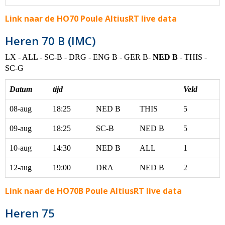
Link naar de HO70 Poule AltiusRT live data
Heren 70 B (IMC)
LX - ALL - SC-B - DRG - ENG B - GER B-
NED B
- THIS -
SC-G
Datum
tijd
Veld
08-aug
18:25
NED B
THIS
5
09-aug
18:25
SC-B
NED B
5
10-aug
14:30
NED B
ALL
1
12-aug
19:00
DRA
NED B
2
Link naar de HO70B Poule AltiusRT live data
Heren 75