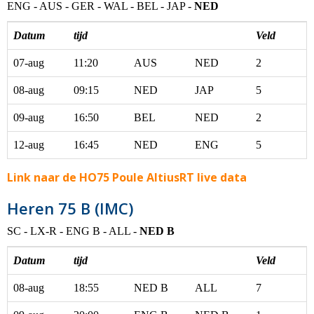
ENG - AUS - GER - WAL - BEL - JAP -
NED
Datum
tijd
Veld
07-aug
11:20
AUS
NED
2
08-aug
09:15
NED
JAP
5
09-aug
16:50
BEL
NED
2
12-aug
16:45
NED
ENG
5
Link naar de HO75 Poule AltiusRT live data
Heren 75 B (IMC)
SC - LX-R - ENG B - ALL -
NED B
Datum
tijd
Veld
08-aug
18:55
NED B
ALL
7