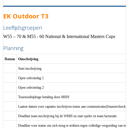
EK Outdoor T3
Leeftijdsgroepen
W55 – 70 & M55 - 60 National & International Masters Cups
Planning
Datum
Omschrijving
Start inschrijving
Open selectiedag 1
Open selectiedag 2
Tournooibijdrage betaling door MHN
Laatste datum voor captains inschrijven teams aan
eitacinummoc
@mastershockey.
Deadline team inschrijving bij de WMH en start speler en team facturatie
Deadline voor teams om zich terug te trekken tegen volledige vergoeding van to