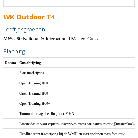
WK Outdoor T4
Leeftijdsgroepen
M65 - 80 National & International Masters Cups
Planning
Datum
Omschrijving
Start inschrijving
Open Training H60+
Open Training H60+
Open Training H60+
Tournooibijdrage betaling door MHN
Laatste datum voor captains inschrijven teams aan
eitacinummoc
@mastershockey.
Deadline team inschrijving bij de WMH en start speler en team facturatie