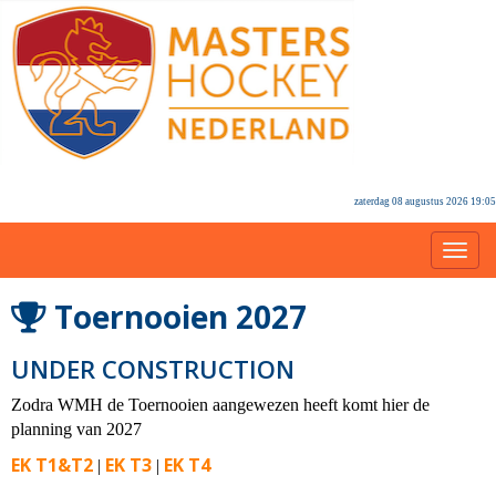
zaterdag 08 augustus 2026 19:05
Toggl
Toernooien 2027
UNDER CONSTRUCTION
Zodra WMH de Toernooien aangewezen heeft komt hier de
planning van 2027
EK T1&T2
EK T3
EK T4
|
|