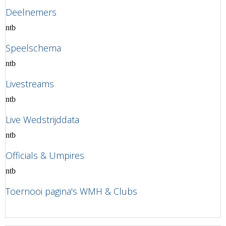
Deelnemers
ntb
Speelschema
ntb
Livestreams
ntb
Live Wedstrijddata
ntb
Officials & Umpires
ntb
Toernooi pagina's WMH & Clubs