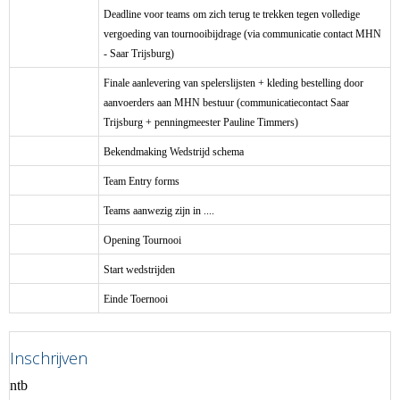
Deadline voor teams om zich terug te trekken tegen volledige
vergoeding van tournooibijdrage (via communicatie contact MHN
- Saar Trijsburg)
Finale aanlevering van spelerslijsten + kleding bestelling door
aanvoerders aan MHN bestuur (communicatiecontact Saar
Trijsburg + penningmeester Pauline Timmers)
Bekendmaking Wedstrijd schema
Team Entry forms
Teams aanwezig zijn in ....
Opening Tournooi
Start wedstrijden
Einde Toernooi
Inschrijven
ntb