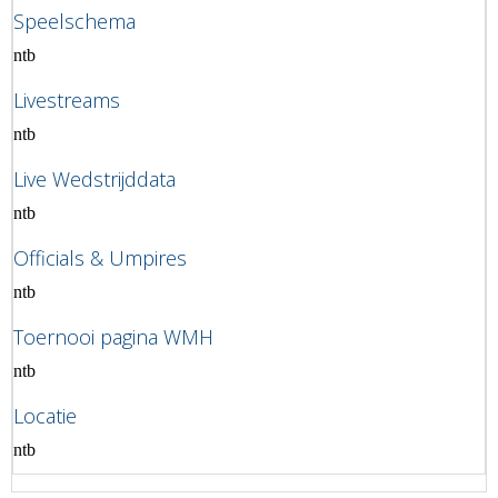
Speelschema
ntb
Livestreams
ntb
Live Wedstrijddata
ntb
Officials & Umpires
ntb
Toernooi pagina WMH
ntb
Locatie
ntb