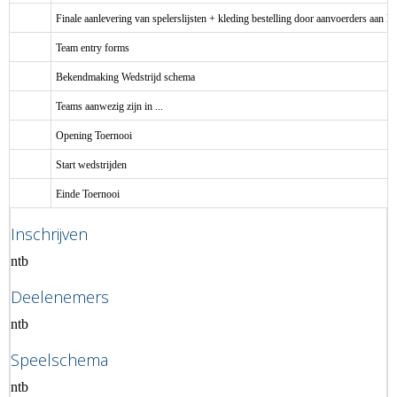
Finale aanlevering van spelerslijsten + kleding bestelling door aanvoerders aa
Team entry forms
Bekendmaking Wedstrijd schema
Teams aanwezig zijn in ...
Opening Toernooi
Start wedstrijden
Einde Toernooi
Inschrijven
ntb
Deelenemers
ntb
Speelschema
ntb