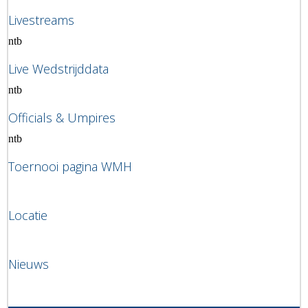
Livestreams
ntb
Live Wedstrijddata
ntb
Officials & Umpires
ntb
Toernooi pagina WMH
Locatie
Nieuws