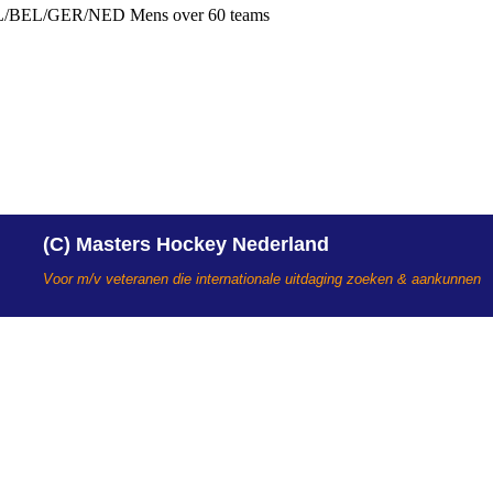
 WAL/BEL/GER/NED Mens over 60 teams
(C) Masters Hockey Nederland
Voor m/v veteranen die internationale uitdaging zoeken & aankunnen