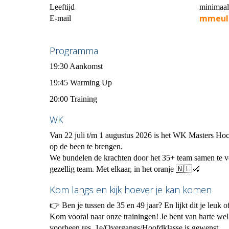
Leeftijd
minimaal
mmeul
E-mail
Programma
19:30 Aankomst
19:45 Warming Up
20:00 Training
WK
Van 22 juli t/m 1 augustus 2026 is het WK Masters H
op de been te brengen.
We bundelen de krachten door het 35+ team samen te v
gezellig team. Met elkaar, in het oranje 🇳🇱🏑
Kom langs en kijk hoever je kan komen
👉 Ben je tussen de 35 en 49 jaar? En lijkt dit je leuk 
Kom vooral naar onze trainingen! Je bent van harte w
voorheen res. 1e/Overgangs/Hoofdklasse is gewenst.