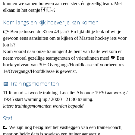
kunnen we samen bouwen aan een sterk én gezellig team. Met
elkaar, in het oranje 🇳🇱🏑
Kom langs en kijk hoever je kan komen
👉 Ben je tussen de 35 en 49 jaar? En lijkt dit je leuk of wil je
gewoon eens aansluiten om te kijken of Masters hockey iets voor
jou is?
Kom vooral naar onze trainingen! Je bent van harte welkom en
neem vooral gezellige teamgenoten of vriendinnen mee! 🧡 Een
hockeyniveau van 30+ Overgangs/Hoofdklasse of voorheen res.
1e/Overgangs/Hoofdklasse is gewenst.
📅 Trainingsmomenten
11 februari – tweede training. Locatie: Abcoude 19:30 aanwezig /
19:45 start warming-up / 20:00 - 21:30 training.
latere trainingsmomenten worden bepaald
Staf
👟 We zijn nog bezig met het vastleggen van een trainer/coach,
maar op beide data is sowieso een trainer aanwezig.