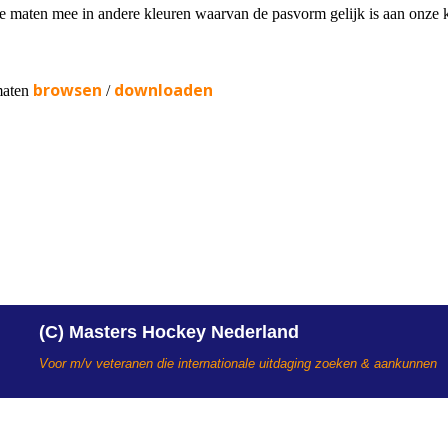
e maten mee in andere kleuren waarvan de pasvorm gelijk is aan onze 
browsen
downloaden
gmaten
/
(C) Masters Hockey Nederland
Voor m/v veteranen die internationale uitdaging zoeken & aankunnen